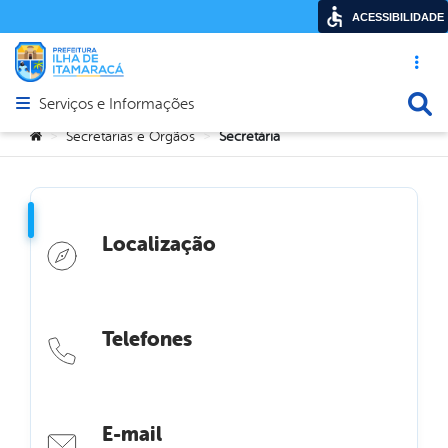
ACESSIBILIDADE
Acesso ráp
Busca
Serviços e Informações
Abrir menu principal de navegação
Você está aqui:
Secretarias e Orgãos
Secretária
>
>
Localização
Telefones
E-mail