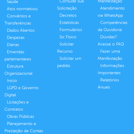
Consulte sua
Manifestação
Saúde
Solicitação
Atendimento
Atos normativos
Decretos
via WhatsApp
Convênios e
Estatísticas
Competências
Transferências
Formulários
da Ouvidoria
Dados Abertos
Sic Físico
Dúvidas?
Despesas
Solicitar
Acesse o FAQ
Diárias
Recurso
Fazer uma
Emendas
Solicitar um
Manifestação
parlamentares
pedido
Informações
Estrutura
Importantes
Organizacional
Relatórios
Inicio
Anuais
LGPD e Governo
Digital
Licitações e
Contratos
Obras Públicas
Planejamento e
Prestação de Contas