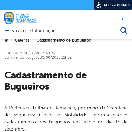
ACESSIBILIDADE
Acesso ráp
Busca
Serviços e Informações
Abrir menu principal de navegação
Você está aqui:
Galerias
Cadastramento de Bugueiros
>
>
publicado: 30/08/2025 12h52,
última modificação: 30/08/2025 12h52
Cadastramento de
Bugueiros
A Prefeitura da Ilha de Itamaracá, por meio da Secretaria
de Segurança Cidadã e Mobilidade, informa que o
book
cadastramento dos bugueiros terá início no dia 1º de
setembro.