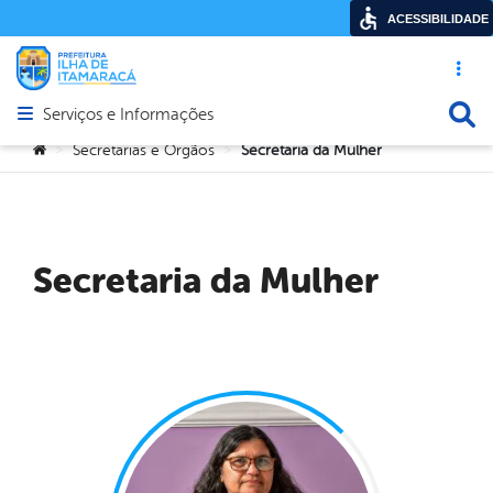
ACESSIBILIDADE
Acesso ráp
Busca
Serviços e Informações
Abrir menu principal de navegação
Você está aqui:
Secretarias e Orgãos
Secretaria da Mulher
>
>
Secretaria da Mulher